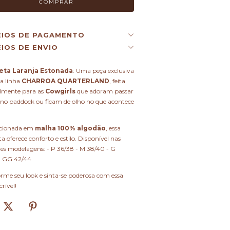
EIOS DE PAGAMENTO
IOS DE ENVIO
eta Laranja Estonada
: Uma peça exclusiva
a linha
CHARROA QUARTERLAND
, feita
almente para as
Cowgirls
que adoram passar
no paddock ou ficam de olho no que acontece
cionada em
malha 100% algodão
, essa
a oferece conforto e estilo. Disponível nas
es modelagens: - P 36/38 - M 38/40 - G
- GG 42/44
rme seu look e sinta-se poderosa com essa
rível!