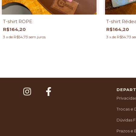
T-shirt ROPE
T-shirt Réde
R$164,20
R$164,20
3
x de
R$54,73
sem juros
3
x de
R$54,73
se
DEPAR
Privacid
Trocas e
Dúvidas 
Prazos e 