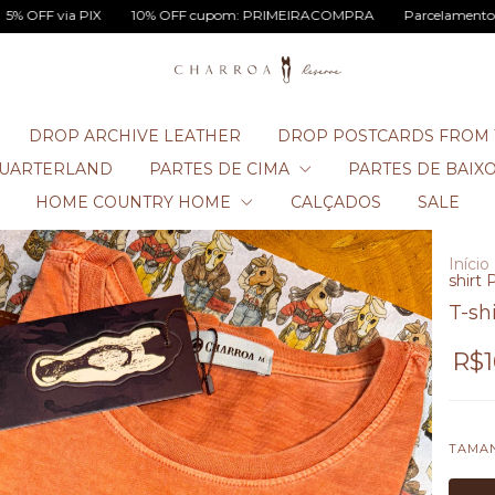
PIX
10% OFF cupom: PRIMEIRACOMPRA
Parcelamento em até 3X se
DROP ARCHIVE LEATHER
DROP POSTCARDS FROM 
UARTERLAND
PARTES DE CIMA
PARTES DE BAIX
HOME COUNTRY HOME
CALÇADOS
SALE
Início
shirt
T-sh
R$1
TAMA