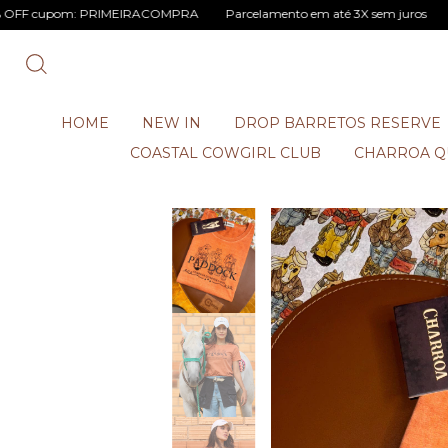
m: PRIMEIRACOMPRA
Parcelamento em até 3X sem juros
5% OFF via 
HOME
NEW IN
DROP BARRETOS RESERVE
COASTAL COWGIRL CLUB
CHARROA Q