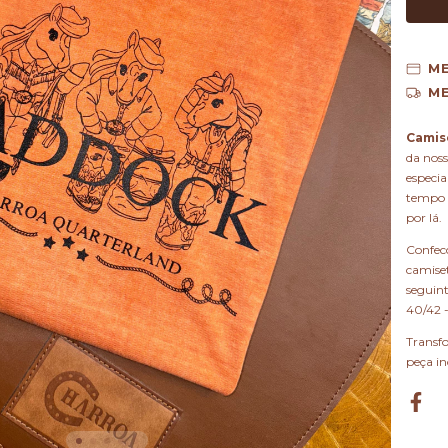
M
ME
Camis
da noss
especi
tempo 
por lá.
Confec
camiset
seguint
40/42 
Transfo
peça inc