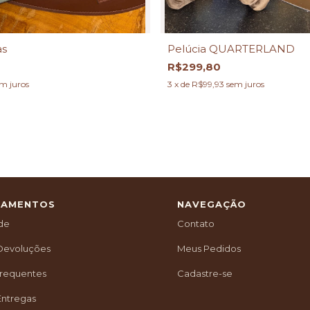
as
Pelúcia QUARTERLAND
R$299,80
m juros
3
x de
R$99,93
sem juros
TAMENTOS
NAVEGAÇÃO
ade
Contato
 Devoluções
Meus Pedidos
Frequentes
Cadastre-se
Entregas