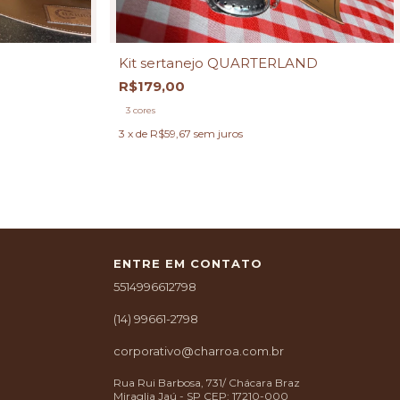
Kit sertanejo QUARTERLAND
R$179,00
3 cores
3
x de
R$59,67
sem juros
ENTRE EM CONTATO
5514996612798
(14) 99661-2798
corporativo@charroa.com.br
Rua Rui Barbosa, 731/ Chácara Braz
Miraglia Jaú - SP CEP: 17210-000