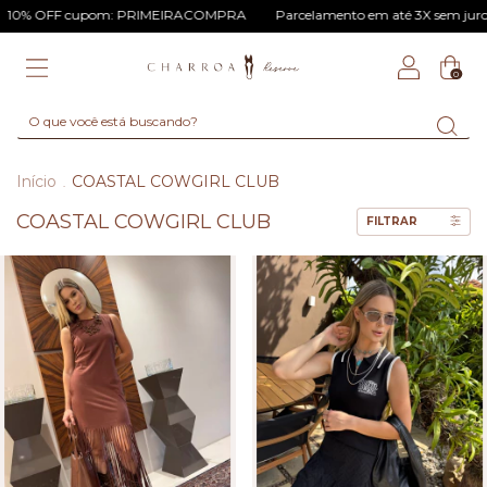
0% OFF cupom: PRIMEIRACOMPRA
Parcelamento em até 3X sem juros
0
Início
COASTAL COWGIRL CLUB
.
COASTAL COWGIRL CLUB
FILTRAR