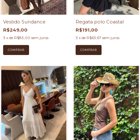
Vestido Sundance
Regata polo Coastal
R$249,00
R$191,00
3
x de
R$83,00
sem juros
3
x de
R$63,67
sem juros
COMPRAR
COMPRAR