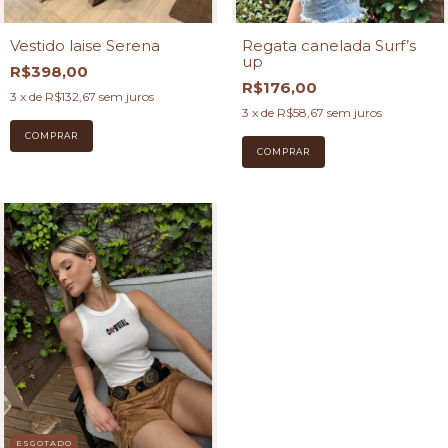
Vestido laise Serena
Regata canelada Surf’s
up
R$398,00
R$176,00
3
x de
R$132,67
sem juros
3
x de
R$58,67
sem juros
COMPRAR
COMPRAR
ESGOTADO