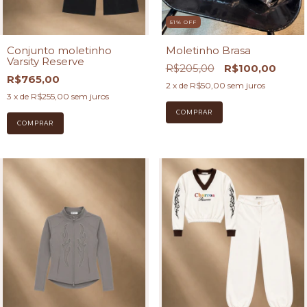
51
%
OFF
Conjunto moletinho
Moletinho Brasa
Varsity Reserve
R$205,00
R$100,00
R$765,00
2
x de
R$50,00
sem juros
3
x de
R$255,00
sem juros
COMPRAR
COMPRAR