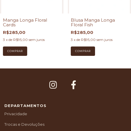
Manga Longa Floral
Blusa Manga Longa
Cards
Floral Fish
R$285,00
R$285,00
3
x de
R$95,00
sem juros
3
x de
R$95,00
sem juros
DEPARTAMENTOS
Privacidade
Trocas e Devoluções