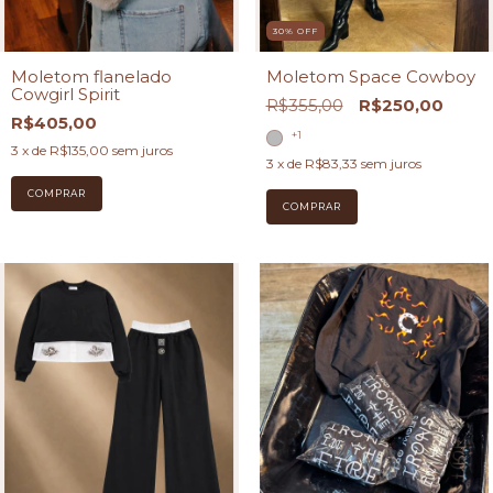
30
%
OFF
Moletom flanelado
Moletom Space Cowboy
Cowgirl Spirit
R$355,00
R$250,00
R$405,00
+1
3
x de
R$135,00
sem juros
3
x de
R$83,33
sem juros
COMPRAR
COMPRAR