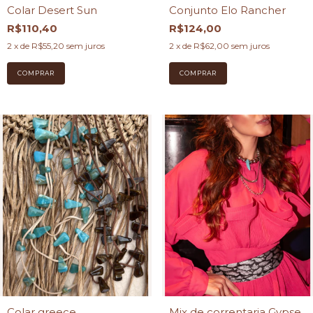
Colar Desert Sun
Conjunto Elo Rancher
R$110,40
R$124,00
2
x de
R$55,20
sem juros
2
x de
R$62,00
sem juros
Colar greece
Mix de correntaria Gypse