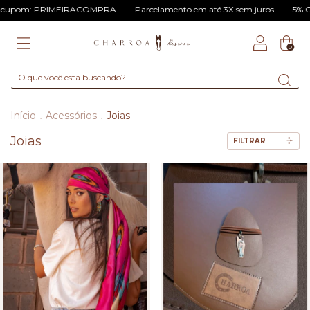
 PRIMEIRACOMPRA
Parcelamento em até 3X sem juros
5% OFF via PI
0
Início
Acessórios
Joias
.
.
Joias
FILTRAR