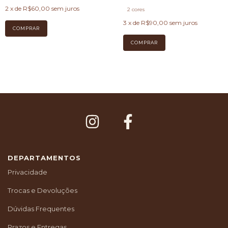
2
x de
R$60,00
sem juros
2 cores
3
x de
R$90,00
sem juros
COMPRAR
DEPARTAMENTOS
Privacidade
Trocas e Devoluções
Dúvidas Frequentes
Prazos e Entregas