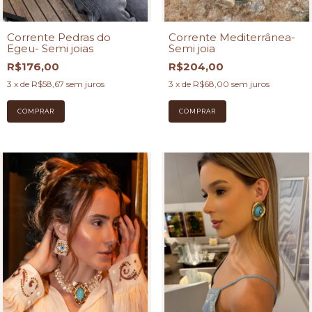
Corrente Pedras do
Corrente Mediterrânea-
Egeu- Semi joias
Semi joia
R$176,00
R$204,00
3
x de
R$58,67
sem juros
3
x de
R$68,00
sem juros