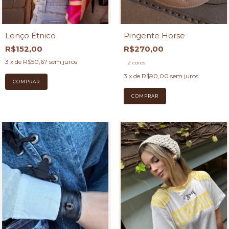
Lenço Étnico
Pingente Horse
R$152,00
R$270,00
3
x de
R$50,67
sem juros
2 cores
3
x de
R$90,00
sem juros
COMPRAR