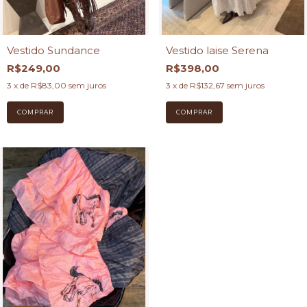
Vestido Sundance
Vestido laise Serena
R$249,00
R$398,00
3
x de
R$83,00
sem juros
3
x de
R$132,67
sem juros
COMPRAR
COMPRAR