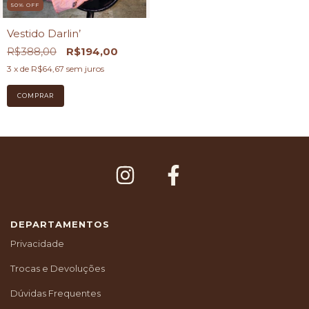
50
%
OFF
Vestido Darlin’
R$388,00
R$194,00
3
x de
R$64,67
sem juros
DEPARTAMENTOS
Privacidade
Trocas e Devoluções
Dúvidas Frequentes