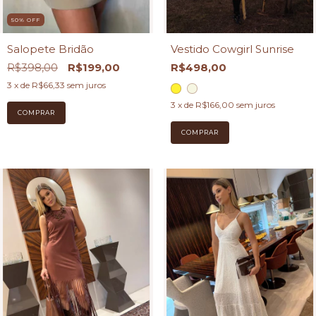
50
%
OFF
Salopete Bridão
Vestido Cowgirl Sunrise
R$398,00
R$199,00
R$498,00
3
x de
R$66,33
sem juros
3
x de
R$166,00
sem juros
COMPRAR
COMPRAR