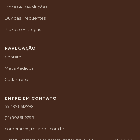
Trocas e Devoluções
Dúvidas Frequentes
Prazos e Entregas
NAVEGAÇÃO
Contato
Meus Pedidos
Cadastre-se
ENTRE EM CONTATO
5514996612798
(14) 99661-2798
corporativo@charroa.com.br
Rua Rui Barbosa, 731/ Chácara Braz Miraglia Jaú - SP CEP: 17210-000