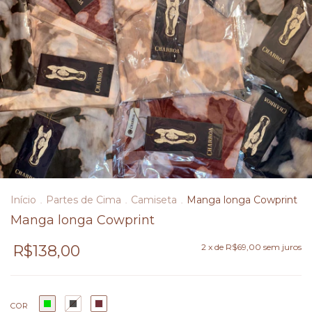
Início
Partes de Cima
Camiseta
Manga longa Cowprint
.
.
.
Manga longa Cowprint
R$138,00
2
x de
R$69,00
sem juros
COR